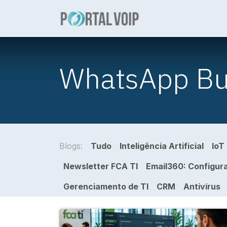
Pular para o conteúdo
Sobre
Número
WhatsApp Bu
Blogs:
Tudo
Inteligência Artificial
IoT
Newsletter FCA TI
Email360: Configur
Gerenciamento de TI
CRM
Antivírus