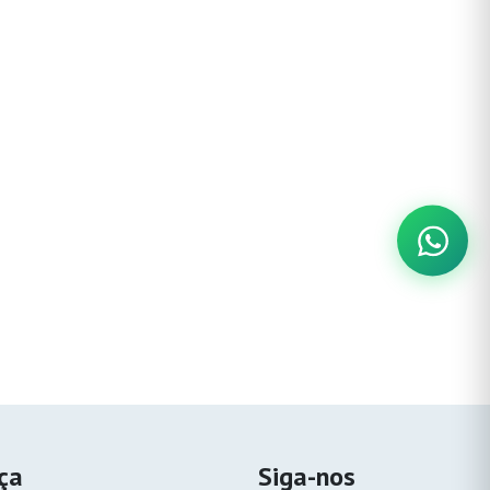
nça
Siga-nos