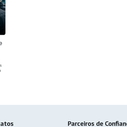
e
s
u
tatos
Parceiros de Confia