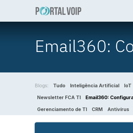
Pular para o conteúdo
Sobre
Número
Email360: Co
Blogs:
Tudo
Inteligência Artificial
IoT
Newsletter FCA TI
Email360: Configur
Gerenciamento de TI
CRM
Antivírus