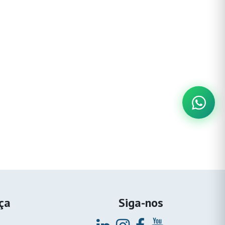
nça
Siga-nos