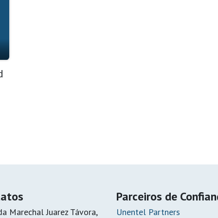
d
tatos
Parceiros de Confia
da Marechal Juarez Távora,
Unentel Partners