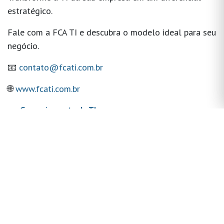
estratégico.
Fale com a FCA TI e descubra o modelo ideal para seu
negócio.
📧
contato@fcati.com.br
🌐
www.fcati.com.br
em
Gerenciamento de TI
Ler o próximo
Control 360: a