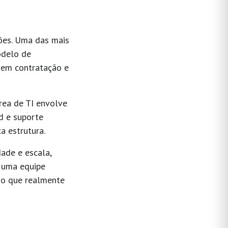
ções. Uma das mais
odelo de
s em contratação e
área de TI envolve
d e suporte
a estrutura.
dade e escala
,
 uma equipe
no que realmente