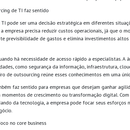
ing de TI faz sentido
a TI pode ser uma decisão estratégica em diferentes situa
a empresa precisa
reduzir custos operacionais
, já que o m
te previsibilidade de gastos e elimina investimentos alto
quando há necessidade de
acesso rápido a especialistas
. A 
idades, como segurança da informação, infraestrutura, clou
iro de outsourcing reúne esses conhecimentos em uma únic
mbém faz sentido para empresas que desejam
ganhar agili
 momentos de crescimento ou transformação digital. Com
dando da tecnologia, a empresa pode focar seus esforços 
gócio.
 foco no core business