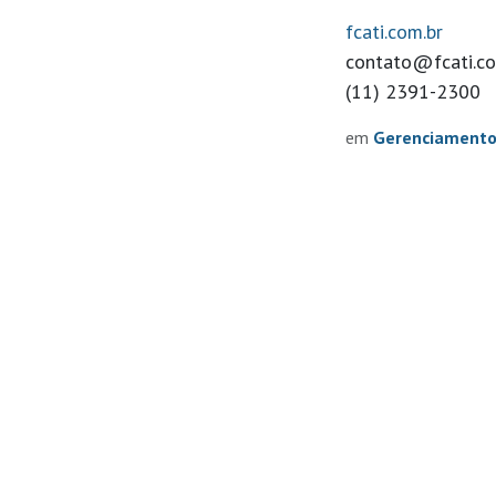
fcati.com.br
contato@fcati.co
(11) 2391-2300
em
Gerenciamento
su