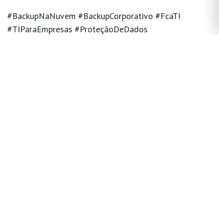
#BackupNaNuvem #BackupCorporativo #FcaTI
#TIParaEmpresas #ProteçãoDeDados
#SegurançaDigital #GestãoDeTI
em
Backup
Ler o próximo
Como restaurar o
backup pelo
Acronis